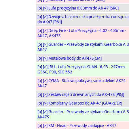
[o]
[>]
Lufa precyzyjna 6.03mm do AK-47 [SRC]
[o]
[>]
Dźwignia bezpiecznika-przełącznika rodzaju o
do AK47 [P&J]
[o]
[>]
Deep Fire - Lufa Precyzyjna - 6.02 - 455mm -
AK47, AK47S
[o]
[>]
Guarder - Przewody ze stykami Gearboxa V. 3
AK47
[o]
[>]
Metalowe body do AK47S[CM]
[o]
[>]
JBU - Lufa Precyzyjna KUAN - 6.03 - 247mm -
G36C, P90, SIG 552
[o]
[>]
CYMA - Stalowa pokrywa zamka dekiel AK74
AK47
[o]
[>]
Zestaw części drewnianych do AK-47S [P&J]
[o]
[>]
Kompletny Gearbox do AK-47 [GUARDER]
[o]
[>]
Guarder - Przewody ze stykami Gearboxa V. 3
AK47S
[o]
[>]
KM - Head - Przewody zasilające - AK47