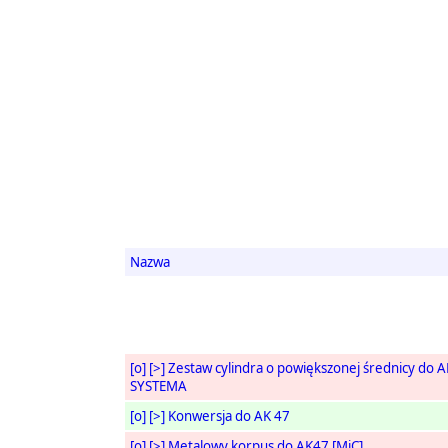
Nazwa
[o]
[>]
Zestaw cylindra o powiększonej średnicy do 
SYSTEMA
[o]
[>]
Konwersja do AK 47
[o]
[>]
Metalowy korpus do AK47 [MiC]