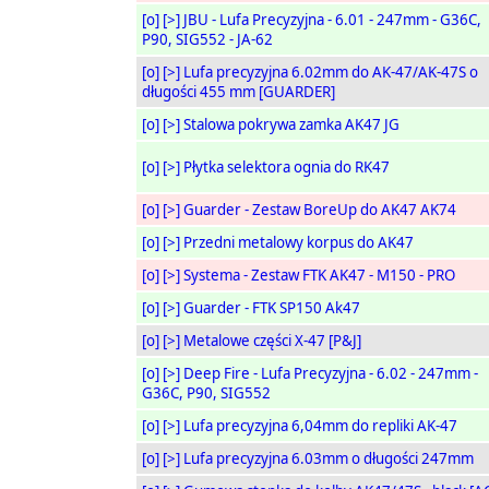
[o]
[>]
JBU - Lufa Precyzyjna - 6.01 - 247mm - G36C,
P90, SIG552 - JA-62
[o]
[>]
Lufa precyzyjna 6.02mm do AK-47/AK-47S o
długości 455 mm [GUARDER]
[o]
[>]
Stalowa pokrywa zamka AK47 JG
[o]
[>]
Płytka selektora ognia do RK47
[o]
[>]
Guarder - Zestaw BoreUp do AK47 AK74
[o]
[>]
Przedni metalowy korpus do AK47
[o]
[>]
Systema - Zestaw FTK AK47 - M150 - PRO
[o]
[>]
Guarder - FTK SP150 Ak47
[o]
[>]
Metalowe części X-47 [P&J]
[o]
[>]
Deep Fire - Lufa Precyzyjna - 6.02 - 247mm -
G36C, P90, SIG552
[o]
[>]
Lufa precyzyjna 6,04mm do repliki AK-47
[o]
[>]
Lufa precyzyjna 6.03mm o długości 247mm