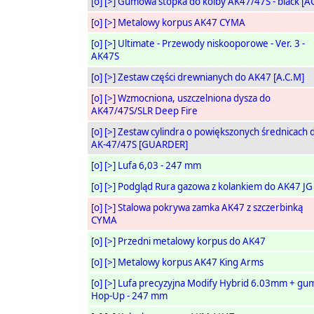
[o]
[>]
Gumowa stopka do kolby AK47/47S - black [A
[o]
[>]
Metalowy korpus AK47 CYMA
[o]
[>]
Ultimate - Przewody niskooporowe - Ver. 3 -
AK47S
[o]
[>]
Zestaw części drewnianych do AK47 [A.C.M]
[o]
[>]
Wzmocniona, uszczelniona dysza do
AK47/47S/SLR Deep Fire
[o]
[>]
Zestaw cylindra o powiększonych średnicach 
AK-47/47S [GUARDER]
[o]
[>]
Lufa 6,03 - 247 mm
[o]
[>]
Podgląd Rura gazowa z kolankiem do AK47 JG
[o]
[>]
Stalowa pokrywa zamka AK47 z szczerbinką
CYMA
[o]
[>]
Przedni metalowy korpus do AK47
[o]
[>]
Metalowy korpus AK47 King Arms
[o]
[>]
Lufa precyzyjna Modify Hybrid 6.03mm + gu
Hop-Up - 247 mm