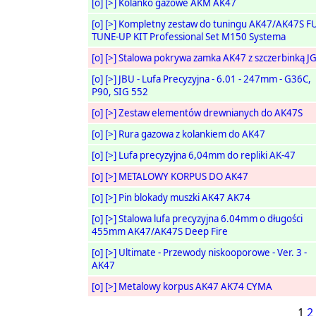
[o]
[>]
Kolanko gazowe AKM AK47
[o]
[>]
Kompletny zestaw do tuningu AK47/AK47S F
TUNE-UP KIT Professional Set M150 Systema
[o]
[>]
Stalowa pokrywa zamka AK47 z szczerbinką J
[o]
[>]
JBU - Lufa Precyzyjna - 6.01 - 247mm - G36C,
P90, SIG 552
[o]
[>]
Zestaw elementów drewnianych do AK47S
[o]
[>]
Rura gazowa z kolankiem do AK47
[o]
[>]
Lufa precyzyjna 6,04mm do repliki AK-47
[o]
[>]
METALOWY KORPUS DO AK47
[o]
[>]
Pin blokady muszki AK47 AK74
[o]
[>]
Stalowa lufa precyzyjna 6.04mm o długości
455mm AK47/AK47S Deep Fire
[o]
[>]
Ultimate - Przewody niskooporowe - Ver. 3 -
AK47
[o]
[>]
Metalowy korpus AK47 AK74 CYMA
1
2