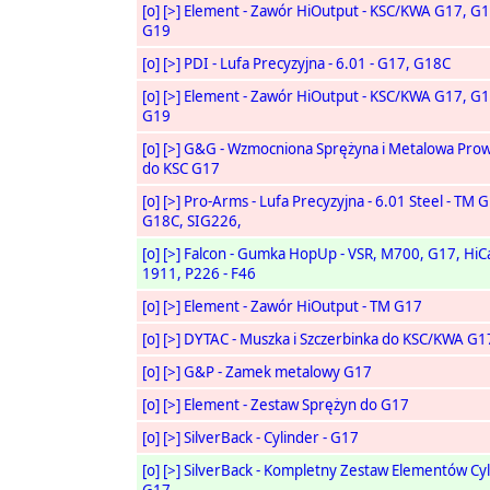
[o]
[>]
Element - Zawór HiOutput - KSC/KWA G17, G1
G19
[o]
[>]
PDI - Lufa Precyzyjna - 6.01 - G17, G18C
[o]
[>]
Element - Zawór HiOutput - KSC/KWA G17, G1
G19
[o]
[>]
G&G - Wzmocniona Sprężyna i Metalowa Prow
do KSC G17
[o]
[>]
Pro-Arms - Lufa Precyzyjna - 6.01 Steel - TM 
G18C, SIG226,
[o]
[>]
Falcon - Gumka HopUp - VSR, M700, G17, HiC
1911, P226 - F46
[o]
[>]
Element - Zawór HiOutput - TM G17
[o]
[>]
DYTAC - Muszka i Szczerbinka do KSC/KWA G1
[o]
[>]
G&P - Zamek metalowy G17
[o]
[>]
Element - Zestaw Sprężyn do G17
[o]
[>]
SilverBack - Cylinder - G17
[o]
[>]
SilverBack - Kompletny Zestaw Elementów Cyl