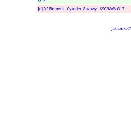
G17
[o]
[>]
Element - Cylinder Gazowy - KSC/KWA G17
Jak szukać?