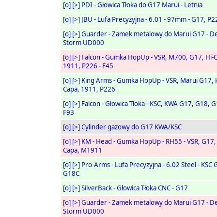
[o]
[>]
PDI - Głowica Tłoka do G17 Marui - Letnia
[o]
[>]
JBU - Lufa Precyzyjna - 6.01 - 97mm - G17, P2
[o]
[>]
Guarder - Zamek metalowy do Marui G17 - D
Storm UD000
[o]
[>]
Falcon - Gumka HopUp - VSR, M700, G17, Hi-
1911, P226 - F45
[o]
[>]
King Arms - Gumka HopUp - VSR, Marui G17, H
Capa, 1911, P226
[o]
[>]
Falcon - Głowica Tłoka - KSC, KWA G17, G18, G
F93
[o]
[>]
Cylinder gazowy do G17 KWA/KSC
[o]
[>]
KM - Head - Gumka HopUp - RH55 - VSR, G17, 
Capa, M1911
[o]
[>]
Pro-Arms - Lufa Precyzyjna - 6.02 Steel - KSC 
G18C
[o]
[>]
SilverBack - Głowica Tłoka CNC - G17
[o]
[>]
Guarder - Zamek metalowy do Marui G17 - D
Storm UD000