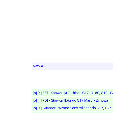
Nazwa
[o]
[>]
BFT - Konwersja Carbine - G17, G18C, G19 - C
[o]
[>]
PDI - Głowica Tłoka do G17 Marui - Zimowa
[o]
[>]
Guarder - Wzmocniony cylinder do G17, G26 