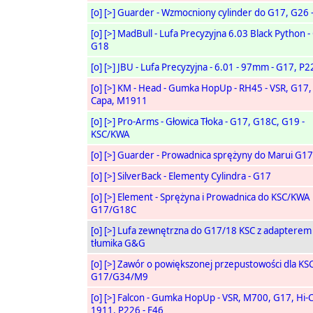
[o]
[>]
Guarder - Wzmocniony cylinder do G17, G26 
[o]
[>]
MadBull - Lufa Precyzyjna 6.03 Black Python -
G18
[o]
[>]
JBU - Lufa Precyzyjna - 6.01 - 97mm - G17, P2
[o]
[>]
KM - Head - Gumka HopUp - RH45 - VSR, G17, 
Capa, M1911
[o]
[>]
Pro-Arms - Głowica Tłoka - G17, G18C, G19 -
KSC/KWA
[o]
[>]
Guarder - Prowadnica sprężyny do Marui G17
[o]
[>]
SilverBack - Elementy Cylindra - G17
[o]
[>]
Element - Sprężyna i Prowadnica do KSC/KWA
G17/G18C
[o]
[>]
Lufa zewnętrzna do G17/18 KSC z adapterem
tłumika G&G
[o]
[>]
Zawór o powiększonej przepustowości dla K
G17/G34/M9
[o]
[>]
Falcon - Gumka HopUp - VSR, M700, G17, Hi-
1911, P226 - F46