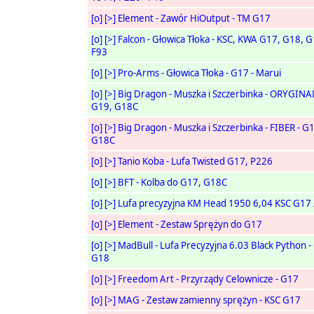
[o]
[>]
Element - Zawór HiOutput - TM G17
[o]
[>]
Falcon - Głowica Tłoka - KSC, KWA G17, G18, G
F93
[o]
[>]
Pro-Arms - Głowica Tłoka - G17 - Marui
[o]
[>]
Big Dragon - Muszka i Szczerbinka - ORYGINAL
G19, G18C
[o]
[>]
Big Dragon - Muszka i Szczerbinka - FIBER - G
G18C
[o]
[>]
Tanio Koba - Lufa Twisted G17, P226
[o]
[>]
BFT - Kolba do G17, G18C
[o]
[>]
Lufa precyzyjna KM Head 1950 6,04 KSC G17
[o]
[>]
Element - Zestaw Sprężyn do G17
[o]
[>]
MadBull - Lufa Precyzyjna 6.03 Black Python -
G18
[o]
[>]
Freedom Art - Przyrządy Celownicze - G17
[o]
[>]
MAG - Zestaw zamienny sprężyn - KSC G17