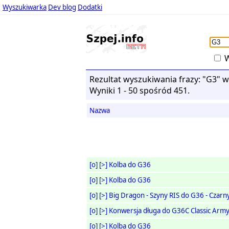
Wyszukiwarka
Dev blog
Dodatki
W
Rezultat wyszukiwania frazy: "G3" w 
Wyniki 1 - 50 spośród 451.
Nazwa
[o]
[>]
Kolba do G36
[o]
[>]
Kolba do G36
[o]
[>]
Big Dragon - Szyny RIS do G36 - Czarn
[o]
[>]
Konwersja długa do G36C Classic Arm
[o]
[>]
Kolba do G36