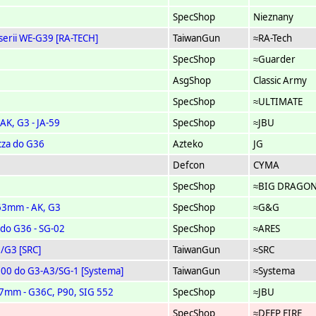
SpecShop
Nieznany
serii WE-G39 [RA-TECH]
TaiwanGun
≈RA-Tech
SpecShop
≈Guarder
AsgShop
Classic Army
SpecShop
≈ULTIMATE
 AK, G3 - JA-59
SpecShop
≈JBU
acza do G36
Azteko
JG
Defcon
CYMA
SpecShop
≈BIG DRAGO
463mm - AK, G3
SpecShop
≈G&G
 do G36 - SG-02
SpecShop
≈ARES
/G3 [SRC]
TaiwanGun
≈SRC
100 do G3-A3/SG-1 [Systema]
TaiwanGun
≈Systema
247mm - G36C, P90, SIG 552
SpecShop
≈JBU
SpecShop
≈DEEP FIRE