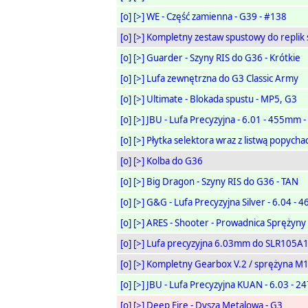
[o]
[>]
WE - Część zamienna - G39 - #138
[o]
[>]
Kompletny zestaw spustowy do replik 
[o]
[>]
Guarder - Szyny RIS do G36 - Krótkie
[o]
[>]
Lufa zewnętrzna do G3 Classic Army
[o]
[>]
Ultimate - Blokada spustu - MP5, G3
[o]
[>]
JBU - Lufa Precyzyjna - 6.01 - 455mm -
[o]
[>]
Płytka selektora wraz z listwą popych
[o]
[>]
Kolba do G36
[o]
[>]
Big Dragon - Szyny RIS do G36 - TAN
[o]
[>]
G&G - Lufa Precyzyjna Silver - 6.04 - 
[o]
[>]
ARES - Shooter - Prowadnica Sprężyny
[o]
[>]
Lufa precyzyjna 6.03mm do SLR105A1
[o]
[>]
Kompletny Gearbox V.2 / sprężyna M
[o]
[>]
JBU - Lufa Precyzyjna KUAN - 6.03 - 
[o]
[>]
Deep Fire - Dysza Metalowa - G3