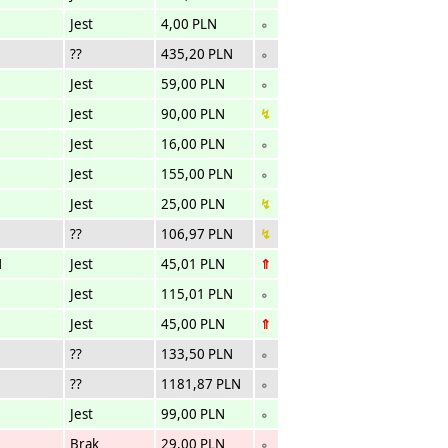
Jest
4,00 PLN
∘
??
435,20 PLN
∘
Jest
59,00 PLN
∘
Jest
90,00 PLN
↯
Jest
16,00 PLN
∘
Jest
155,00 PLN
∘
Jest
25,00 PLN
↯
??
106,97 PLN
↯
N
Jest
45,01 PLN
⇑
Jest
115,01 PLN
∘
Jest
45,00 PLN
⇑
??
133,50 PLN
∘
??
1181,87 PLN
∘
Jest
99,00 PLN
∘
Brak
29,00 PLN
∘