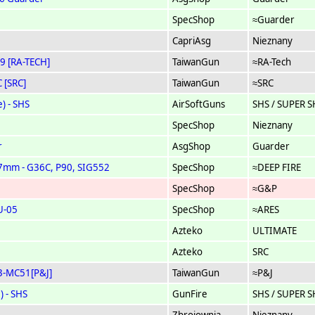
SpecShop
≈Guarder
CapriAsg
Nieznany
39 [RA-TECH]
TaiwanGun
≈RA-Tech
 [SRC]
TaiwanGun
≈SRC
) - SHS
AirSoftGuns
SHS / SUPER 
SpecShop
Nieznany
r
AsgShop
Guarder
247mm - G36C, P90, SIG552
SpecShop
≈DEEP FIRE
SpecShop
≈G&P
U-05
SpecShop
≈ARES
Azteko
ULTIMATE
Azteko
SRC
G3-MC51[P&J]
TaiwanGun
≈P&J
) - SHS
GunFire
SHS / SUPER 