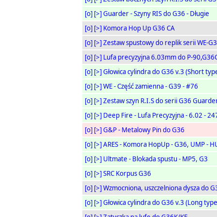
[o]
[>]
Guarder - Szyny RIS do G36 - Długie
[o]
[>]
Komora Hop Up G36 CA
[o]
[>]
Zestaw spustowy do replik serii WE-G
[o]
[>]
Lufa precyzyjna 6.03mm do P-90,G36C
[o]
[>]
Głowica cylindra do G36 v.3 (Short type
[o]
[>]
WE - Część zamienna - G39 - #76
[o]
[>]
Zestaw szyn R.I.S do serii G36 Guarde
[o]
[>]
Deep Fire - Lufa Precyzyjna - 6.02 - 
[o]
[>]
G&P - Metalowy Pin do G36
[o]
[>]
ARES - Komora HopUp - G36, UMP - H
[o]
[>]
Ultmate - Blokada spustu - MP5, G3
[o]
[>]
SRC Korpus G36
[o]
[>]
Wzmocniona, uszczelniona dysza do 
[o]
[>]
Głowica cylindra do G36 v.3 (Long type