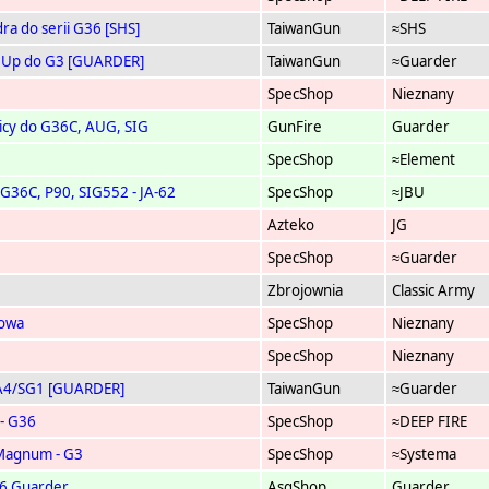
ra do serii G36 [SHS]
TaiwanGun
≈SHS
e Up do G3 [GUARDER]
TaiwanGun
≈Guarder
SpecShop
Nieznany
nicy do G36C, AUG, SIG
GunFire
Guarder
SpecShop
≈Element
- G36C, P90, SIG552 - JA-62
SpecShop
≈JBU
Azteko
JG
SpecShop
≈Guarder
Zbrojownia
Classic Army
dowa
SpecShop
Nieznany
SpecShop
Nieznany
/A4/SG1 [GUARDER]
TaiwanGun
≈Guarder
 - G36
SpecShop
≈DEEP FIRE
Magnum - G3
SpecShop
≈Systema
36 Guarder
AsgShop
Guarder