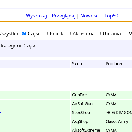
Wyszukaj
|
Przeglądaj
|
Nowości
|
Top50
szystkie
Części
Repliki
Akcesoria
Ubrania
W
kategorii: Części .
Sklep
Producent
GunFire
CYMA
AirSoftGuns
CYMA
y
SpecShop
≈BIG DRAGO
y
AsgShop
Classic Army
AirsoftExtreme
CYMA