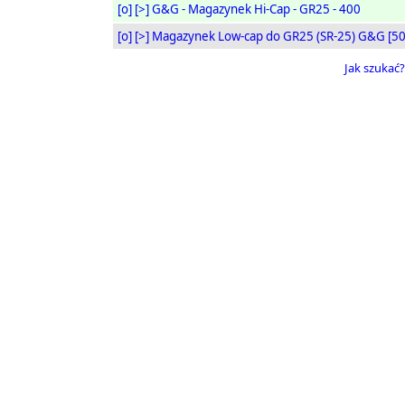
[o]
[>]
G&G - Magazynek Hi-Cap - GR25 - 400
[o]
[>]
Magazynek Low-cap do GR25 (SR-25) G&G [50
Jak szukać?