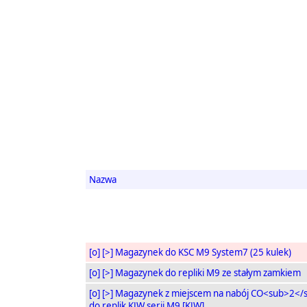
Nazwa
[o]
[>]
Magazynek do KSC M9 System7 (25 kulek)
[o]
[>]
Magazynek do repliki M9 ze stałym zamkiem
[o]
[>]
Magazynek z miejscem na nabój CO<sub>2</
do replik KJW serii M9 [KJW]