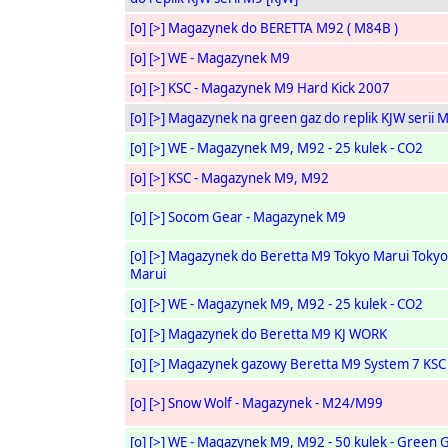
[o]
[>]
Magazynek do BERETTA M92 ( M84B )
[o]
[>]
WE - Magazynek M9
[o]
[>]
KSC - Magazynek M9 Hard Kick 2007
[o]
[>]
Magazynek na green gaz do replik KJW serii 
[o]
[>]
WE - Magazynek M9, M92 - 25 kulek - CO2
[o]
[>]
KSC - Magazynek M9, M92
[o]
[>]
Socom Gear - Magazynek M9
[o]
[>]
Magazynek do Beretta M9 Tokyo Marui Tokyo
Marui
[o]
[>]
WE - Magazynek M9, M92 - 25 kulek - CO2
[o]
[>]
Magazynek do Beretta M9 KJ WORK
[o]
[>]
Magazynek gazowy Beretta M9 System 7 KSC
[o]
[>]
Snow Wolf - Magazynek - M24/M99
[o]
[>]
WE - Magazynek M9, M92 - 50 kulek - Green 