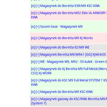
[o]
[>]
Magazynek do Beretta 93R/M9 KSC-KWA
[o]
[>]
Magazynek do Beretta M92 Elite IA ARMORY 
KWA
[o]
[>]
Socom Gear - Magazynek M9
[o]
[>]
Magazynek do Beretta M9 KJ Works
[o]
[>]
Magazynek do Beretta 92/M9 WE
[o]
[>]
Magazynek Beretta M9/M9A1 [GG] KJW/AOS
[o]
[>]
WE - Magazynek M9, M92 - 50 kulek - Green 
[o]
[>]
Magazynek do KJ Beretta M9 Full Metal (Wers
CO2) KJ WORK
[o]
[>]
Magazynek do KSC M9 Full Metal SYSTEM 7 KS
KWA
[o]
[>]
Magazynek do Beretta M9 KSC-KWA
[o]
[>]
Magazynek gazowy do KSC/KWA Beretta M9
(System 7)