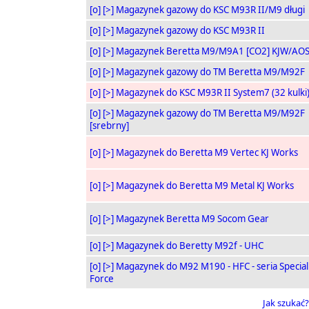
[o]
[>]
Magazynek gazowy do KSC M93R II/M9 długi
[o]
[>]
Magazynek gazowy do KSC M93R II
[o]
[>]
Magazynek Beretta M9/M9A1 [CO2] KJW/AO
[o]
[>]
Magazynek gazowy do TM Beretta M9/M92F
[o]
[>]
Magazynek do KSC M93R II System7 (32 kulki
[o]
[>]
Magazynek gazowy do TM Beretta M9/M92F
[srebrny]
[o]
[>]
Magazynek do Beretta M9 Vertec KJ Works
[o]
[>]
Magazynek do Beretta M9 Metal KJ Works
[o]
[>]
Magazynek Beretta M9 Socom Gear
[o]
[>]
Magazynek do Beretty M92f - UHC
[o]
[>]
Magazynek do M92 M190 - HFC - seria Special
Force
Jak szukać?