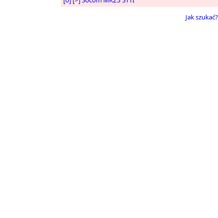
[o]
[>]
Socom MK23 STTI
Jak szukać?