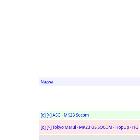
Nazwa
[o]
[>]
ASG - MK23 Socom
[o]
[>]
Tokyo Marui - MK23 US SOCOM - HopUp - HG