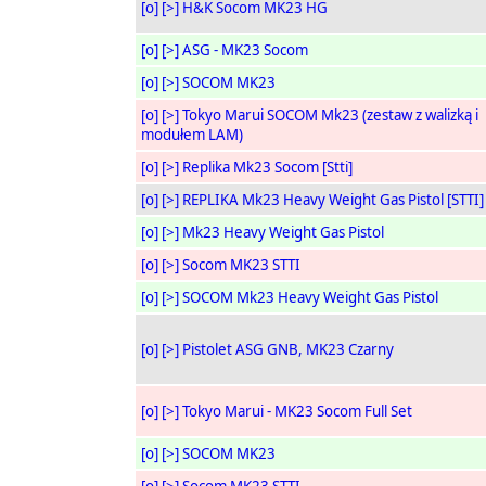
[o]
[>]
H&K Socom MK23 HG
[o]
[>]
ASG - MK23 Socom
[o]
[>]
SOCOM MK23
[o]
[>]
Tokyo Marui SOCOM Mk23 (zestaw z walizką i
modułem LAM)
[o]
[>]
Replika Mk23 Socom [Stti]
[o]
[>]
REPLIKA Mk23 Heavy Weight Gas Pistol [STTI]
[o]
[>]
Mk23 Heavy Weight Gas Pistol
[o]
[>]
Socom MK23 STTI
[o]
[>]
SOCOM Mk23 Heavy Weight Gas Pistol
[o]
[>]
Pistolet ASG GNB, MK23 Czarny
[o]
[>]
Tokyo Marui - MK23 Socom Full Set
[o]
[>]
SOCOM MK23