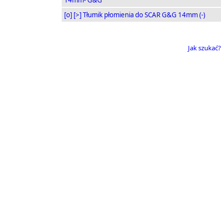
14mm- G&G
[o]
[>]
Tłumik płomienia do SCAR G&G 14mm (-)
Jak szukać?