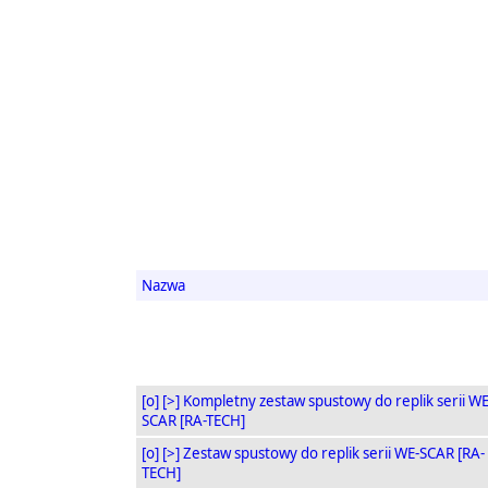
Nazwa
[o]
[>]
Kompletny zestaw spustowy do replik serii WE
SCAR [RA-TECH]
[o]
[>]
Zestaw spustowy do replik serii WE-SCAR [RA-
TECH]