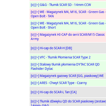
[o]
[>]
G&G - Tłumik SCAR SD - 14mm CCW
[o]
[>]
WE - Magazynek M4, M16, SCAR - Green Gas -
Open Bolt - TAN
[o]
[>]
WE - Magazynek M4, M16, SCAR - Green Gas -
Open Bolt - Short
[o]
[>]
Magazynek HI-CAP do serii SCAR/M15 Classic
Army
[o]
[>]
Hi-cap do SCAR-H [DB]
[o]
[>]
VFC - Tłumik Płomienia SCAR Type 2
[o]
[>]
Stalowy tłumik płomienia DYTAC SCAR QD
Flashider Dytac
[o]
[>]
Magazynek gazowy SCAR [GG, piaskowy] WE
[o]
[>]
ARES - Chwyt SCAR Type - Czarny
[o]
[>]
Hi-cap do SCAR-L Tan [CA]
[o]
[>]
Tłumik dźwięku QD do SCAR piaskowy (zestaw
14mm- G&G