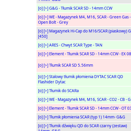
[o]
[>]
G&G - Tłumik SCAR SD - 14mm CCW
[o]
[>]
WE - Magazynek M4, M16, SCAR - Green Gas -
Open Bolt - Grey
[o]
[>]
Magazynek Hi-Cap do M16/SCAR (piaskowy) 
[450]
[o]
[>]
ARES - Chwyt SCAR Type - TAN
[o]
[>]
Element - Tłumik SCAR SD - 14mm CCW - EX 0
[o]
[>]
Tłumik SCAR SD 5.56mm
[o]
[>]
Stalowy tłumik płomienia DYTAC SCAR QD
Flashider Dytac
[o]
[>]
Tłumik do SCARa
[o]
[>]
WE - Magazynek M4, M16, SCAR - CO2 - CB - G
[o]
[>]
Element - Tłumik SCAR SD - 14mm CCW - OT 0
[o]
[>]
Tłumik płomienia SCAR (typ 1) 14mm- G&G
[o]
[>]
Tłumik dźwięku QD do SCAR czarny (zestaw)