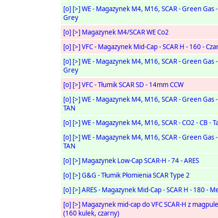
[o]
[>]
WE - Magazynek M4, M16, SCAR - Green Gas - 
Grey
[o]
[>]
Magazynek M4/SCAR WE Co2
[o]
[>]
VFC - Magazynek Mid-Cap - SCAR H - 160 - Cza
[o]
[>]
WE - Magazynek M4, M16, SCAR - Green Gas - 
Grey
[o]
[>]
VFC - Tłumik SCAR SD - 14mm CCW
[o]
[>]
WE - Magazynek M4, M16, SCAR - Green Gas - 
TAN
[o]
[>]
WE - Magazynek M4, M16, SCAR - CO2 - CB - T
[o]
[>]
WE - Magazynek M4, M16, SCAR - Green Gas - 
TAN
[o]
[>]
Magazynek Low-Cap SCAR-H - 74 - ARES
[o]
[>]
G&G - Tłumik Płomienia SCAR Type 2
[o]
[>]
ARES - Magazynek Mid-Cap - SCAR H - 180 - Me
[o]
[>]
Magazynek mid-cap do VFC SCAR-H z magpul
(160 kulek, czarny)