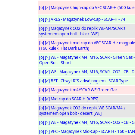
[o]
[>]
Magazynek high-cap do VFC SCAR-H (500 kule
[o]
[>]
ARES - Magazynek Low-Cap - SCAR-H - 74
[o]
[>]
Magazynek CO2 do replik WE-M4/SCAR z
systemem open bolt - black [WE]
[o]
[>]
Magazynek mid-cap do VFC SCAR-H z magpul
(160 kulek, Flat Dark Earth)
[o]
[>]
WE - Magazynek M4, M16, SCAR - Green Gas -
Open Bolt - Short
[o]
[>]
WE - Magazynek M4, M16, SCAR - CO2 - CB - T
[o]
[>]
BFT - Chwyt RIS z dwójnogiem - SCAR Type
[o]
[>]
Magazynek m4/SCAR WE Green Gaz
[o]
[>]
Mid-cap do SCAR-H [ARES]
[o]
[>]
Magazynek CO2 do replik WE-SCAR/M4 z
systemem open bolt - desert [WE]
[o]
[>]
WE - Magazynek M4, M16, SCAR - CO2 - CB - G
[o]
[>]
VFC - Magazynek Mid-Cap - SCAR H - 160 - TAN