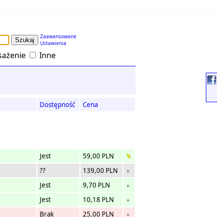
Zaawansowane
Ustawienia
ażenie
Inne
Dostępność
Cena
Jest
59,00 PLN
↯
??
139,00 PLN
∘
Jest
9,70 PLN
∘
Jest
10,18 PLN
∘
Brak
25,00 PLN
∘