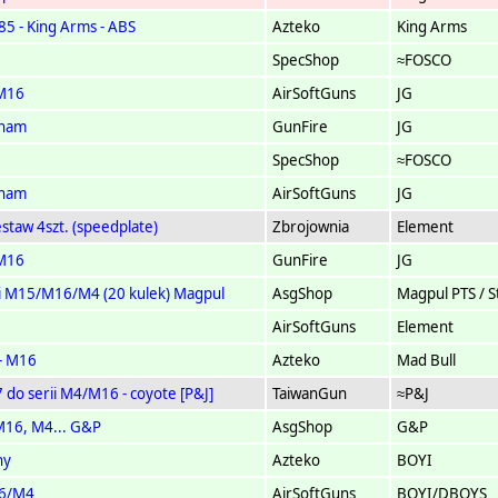
5 - King Arms - ABS
Azteko
King Arms
SpecShop
≈FOSCO
/M16
AirSoftGuns
JG
tnam
GunFire
JG
SpecShop
≈FOSCO
tnam
AirSoftGuns
JG
taw 4szt. (speedplate)
Zbrojownia
Element
/M16
GunFire
JG
ii M15/M16/M4 (20 kulek) Magpul
AsgShop
Magpul PTS / S
AirSoftGuns
Element
 - M16
Azteko
Mad Bull
 do serii M4/M16 - coyote [P&J]
TaiwanGun
≈P&J
 M16, M4... G&P
AsgShop
G&P
ny
Azteko
BOYI
16/M4
AirSoftGuns
BOYI/DBOYS