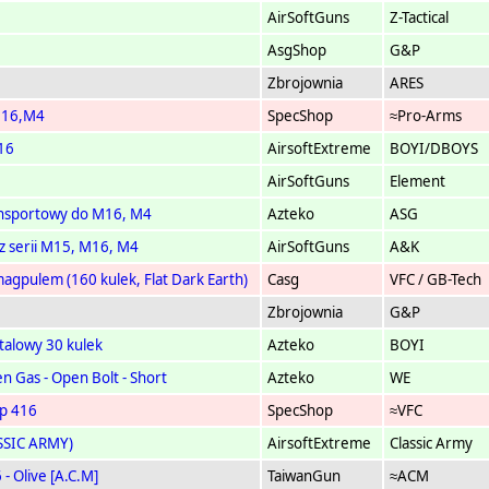
AirSoftGuns
Z-Tactical
AsgShop
G&P
Zbrojownia
ARES
M16,M4
SpecShop
≈Pro-Arms
16
AirsoftExtreme
BOYI/DBOYS
AirSoftGuns
Element
ansportowy do M16, M4
Azteko
ASG
 serii M15, M16, M4
AirSoftGuns
A&K
gpulem (160 kulek, Flat Dark Earth)
Casg
VFC / GB-Tech
Zbrojownia
G&P
alowy 30 kulek
Azteko
BOYI
 Gas - Open Bolt - Short
Azteko
WE
yp 416
SpecShop
≈VFC
SSIC ARMY)
AirsoftExtreme
Classic Army
 Olive [A.C.M]
TaiwanGun
≈ACM