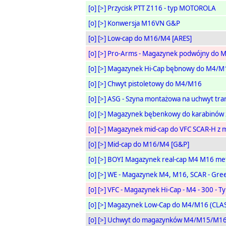
[o]
[>]
Przycisk PTT Z116 - typ MOTOROLA
[o]
[>]
Konwersja M16VN G&P
[o]
[>]
Low-cap do M16/M4 [ARES]
[o]
[>]
Pro-Arms - Magazynek podwójny do 
[o]
[>]
Magazynek Hi-Cap bębnowy do M4/M
[o]
[>]
Chwyt pistoletowy do M4/M16
[o]
[>]
ASG - Szyna montażowa na uchwyt tr
[o]
[>]
Magazynek bębenkowy do karabinów z
[o]
[>]
Magazynek mid-cap do VFC SCAR-H z ma
[o]
[>]
Mid-cap do M16/M4 [G&P]
[o]
[>]
BOYI Magazynek real-cap M4 M16 met
[o]
[>]
WE - Magazynek M4, M16, SCAR - Green
[o]
[>]
VFC - Magazynek Hi-Cap - M4 - 300 - T
[o]
[>]
Magazynek Low-Cap do M4/M16 (CLA
[o]
[>]
Uchwyt do magazynków M4/M15/M16 -