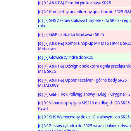
[o]
[>]
A&K P&J Przedni pin korpusu SR25
[o]
[>]
Kompletny przedłużony gearbox do SR25 G&
[o]
[>]
SHS Zestaw stalowych zębatek do SR25 - regu
ratio
[o]
[>]
G&P - Zębatka Silnikowa - SR25
[o]
[>]
A&K P&J Komora hop-up M4 M16 HK416 SR2
Metalowa
[o]
[>]
Głowica cylindra do SR25
[o]
[>]
A&K P&J Dźwignia selektora ognia przełączni
M16 SR25
[o]
[>]
A&K P&J Upper receiver - górne body SR25
METALOWY
[o]
[>]
G&P - Tłok Poliwęglanowy - Długi - Oryginal - 
[o]
[>]
Vanaras sprężyna MS210 do długich GB SR25
PSG-1
[o]
[>]
SHS Wzmocniony tłok z 18 stalowymi do SR25
[o]
[>]
Zestaw cylindra do SR25 wraz z tłokiem, dyszą