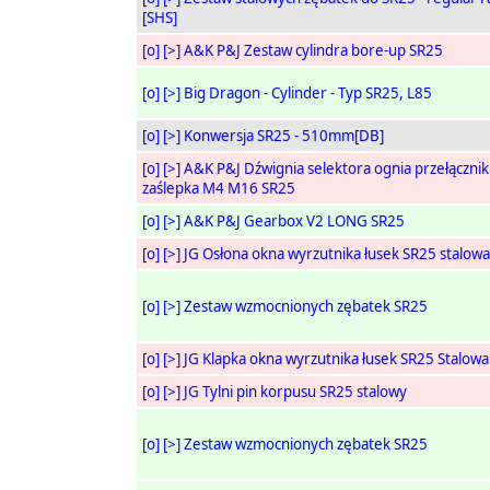
[SHS]
[o]
[>]
A&K P&J Zestaw cylindra bore-up SR25
[o]
[>]
Big Dragon - Cylinder - Typ SR25, L85
[o]
[>]
Konwersja SR25 - 510mm[DB]
[o]
[>]
A&K P&J Dźwignia selektora ognia przełącznik
zaślepka M4 M16 SR25
[o]
[>]
A&K P&J Gearbox V2 LONG SR25
[o]
[>]
JG Osłona okna wyrzutnika łusek SR25 stalowa
[o]
[>]
Zestaw wzmocnionych zębatek SR25
[o]
[>]
JG Klapka okna wyrzutnika łusek SR25 Stalowa
[o]
[>]
JG Tylni pin korpusu SR25 stalowy
[o]
[>]
Zestaw wzmocnionych zębatek SR25