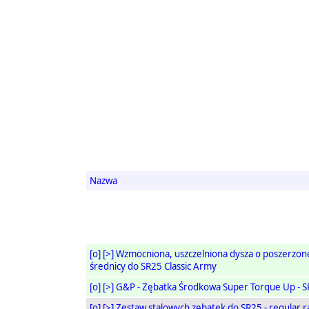
Nazwa
[o]
[>]
Wzmocniona, uszczelniona dysza o poszerzon
średnicy do SR25 Classic Army
[o]
[>]
G&P - Zębatka Środkowa Super Torque Up - 
[o]
[>]
Zestaw stalowych zębatek do SR25 - regular r