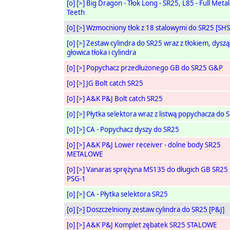
[o]
[>]
Big Dragon - Tłok Long - SR25, L85 - Full Metal
Teeth
[o]
[>]
Wzmocniony tłok z 18 stalowymi do SR25 [SHS
[o]
[>]
Zestaw cylindra do SR25 wraz z tłokiem, dyszą
głowica tłoka i cylindra
[o]
[>]
Popychacz przedłużonego GB do SR25 G&P
[o]
[>]
JG Bolt catch SR25
[o]
[>]
A&K P&J Bolt catch SR25
[o]
[>]
Płytka selektora wraz z listwą popychacza do 
[o]
[>]
CA - Popychacz dyszy do SR25
[o]
[>]
A&K P&J Lower receiver - dolne body SR25
METALOWE
[o]
[>]
Vanaras sprężyna MS135 do długich GB SR25
PSG-1
[o]
[>]
CA - Płytka selektora SR25
[o]
[>]
Doszczelniony zestaw cylindra do SR25 [P&J]
[o]
[>]
A&K P&J Komplet zębatek SR25 STALOWE