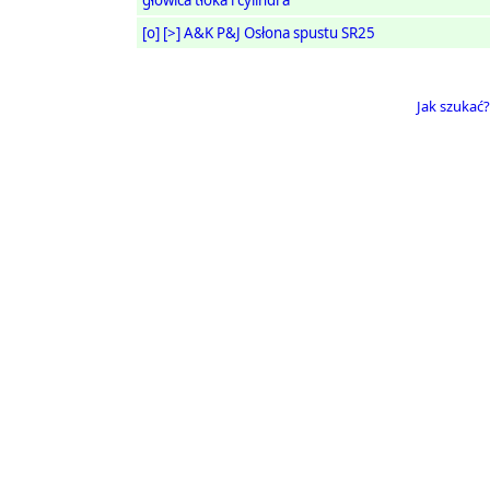
głowica tłoka i cylindra
[o]
[>]
A&K P&J Osłona spustu SR25
Jak szukać?