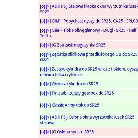
[o]
[>]
A&K P&J Stalowa klapka okna wyrzutnika łuse
SR25
[o]
[>]
G&P - Popychacz dyszy do SR25, CA25 - SRL0
[o]
[>]
G&P - Tłok Poliwęglanowy - Długi - SR25 - Half
Teeth
[o]
[>]
JG Zatrzask magazynka SR25
[o]
[>]
Zębatka silnikowa przedłużonego GB do SR25
G&P
[o]
[>]
Zestaw cylindra do SR25 wraz z tłokiem, dyszą
głowica tłoka i cylindra
[o]
[>]
Głowica cylindra do SR25
[o]
[>]
Pin stabilizujący gearbox do SR25
[o]
[>]
Classic Army tłok do SR25
[o]
[>]
A&K P&J Osłona okna wyrzutnika łusek SR25
stalowa
[o]
[>]
JG Osłona spustu SR25