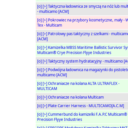
[o]
[>]
Taktyczna ładownica ze smyczą na nóż lub mult
- multicamo [ACM]
[o]
[>]
Pokrowiec na przybory kosmetyczne, mały - 
Tex - Multicam
[o]
[>]
Patrolowy pas taktyczny z szelkami - multicam
[ACM]
[o]
[>]
Kamizelka MBSS Maritime Ballistic Survivor S
Multicam® Crye Precision Flyye Industries
[o]
[>]
Taktyczny system hydratacyjny - multicamo [
[o]
[>]
Podwójna ładownica na magazynki do pistolet
multicamo [ACM]
[o]
[>]
Ochraniacze na kolana ALTA ULTRAFLEX -
MULTICAM
[o]
[>]
Ochraniacze na kolana Multicam
[o]
[>]
Plate Carrier Harness - MULTICAMO[A.C.M]
[o]
[>]
Cummerbund do kamizelki F.A.P.C Multicam®
Precision Flyye Industries