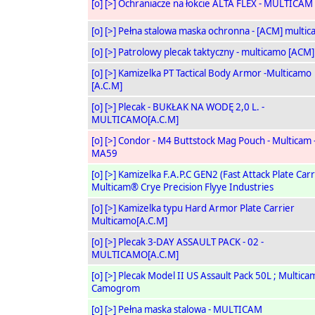
[o]
[>]
Ochraniacze na łokcie ALTA FLEX - MULTICAM
[o]
[>]
Pełna stalowa maska ochronna - [ACM] multi
[o]
[>]
Patrolowy plecak taktyczny - multicamo [ACM]
[o]
[>]
Kamizelka PT Tactical Body Armor -Multicamo
[A.C.M]
[o]
[>]
Plecak - BUKŁAK NA WODĘ 2,0 L. -
MULTICAMO[A.C.M]
[o]
[>]
Condor - M4 Buttstock Mag Pouch - Multicam 
MA59
[o]
[>]
Kamizelka F.A.P.C GEN2 (Fast Attack Plate Carr
Multicam® Crye Precision Flyye Industries
[o]
[>]
Kamizelka typu Hard Armor Plate Carrier
Multicamo[A.C.M]
[o]
[>]
Plecak 3-DAY ASSAULT PACK - 02 -
MULTICAMO[A.C.M]
[o]
[>]
Plecak Model II US Assault Pack 50L ; Multica
Camogrom
[o]
[>]
Pełna maska stalowa - MULTICAM