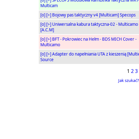
[o]
[>]
SPECOPS Modułowa Kamizelka Taktyczna MKT
Multicam
[o]
[>]
Bojowy pas taktyczny v4 [Multicam] Specops
[o]
[>]
Uniwersalna kabura taktyczna-02 - Multicamo
[A.C.M]
[o]
[>]
BFT - Pokrowiec na Hełm - BDS MICH Cover -
Multicamo
[o]
[>]
Adapter do napełniania UTA z kieszenią [Mult
Source
1
2
3
Jak szukać?