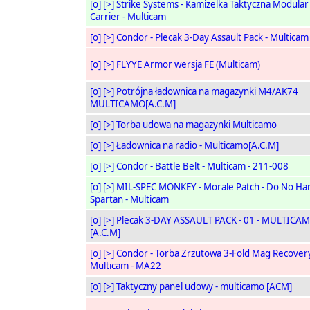
[o]
[>]
Strike Systems - Kamizelka Taktyczna Modular
Carrier - Multicam
[o]
[>]
Condor - Plecak 3-Day Assault Pack - Multicam
[o]
[>]
FLYYE Armor wersja FE (Multicam)
[o]
[>]
Potrójna ładownica na magazynki M4/AK74
MULTICAMO[A.C.M]
[o]
[>]
Torba udowa na magazynki Multicamo
[o]
[>]
Ładownica na radio - Multicamo[A.C.M]
[o]
[>]
Condor - Battle Belt - Multicam - 211-008
[o]
[>]
MIL-SPEC MONKEY - Morale Patch - Do No Ha
Spartan - Multicam
[o]
[>]
Plecak 3-DAY ASSAULT PACK - 01 - MULTICA
[A.C.M]
[o]
[>]
Condor - Torba Zrzutowa 3-Fold Mag Recovery
Multicam - MA22
[o]
[>]
Taktyczny panel udowy - multicamo [ACM]