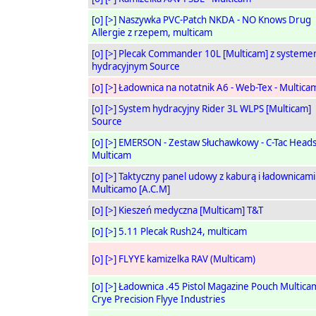
[o]
[>]
Naszywka PVC-Patch NKDA - NO Knows Drug
Allergie z rzepem, multicam
[o]
[>]
Plecak Commander 10L [Multicam] z system
hydracyjnym Source
[o]
[>]
Ładownica na notatnik A6 - Web-Tex - Multica
[o]
[>]
System hydracyjny Rider 3L WLPS [Multicam]
Source
[o]
[>]
EMERSON - Zestaw Słuchawkowy - C-Tac Heads
Multicam
[o]
[>]
Taktyczny panel udowy z kaburą i ładownicami
Multicamo [A.C.M]
[o]
[>]
Kieszeń medyczna [Multicam] T&T
[o]
[>]
5.11 Plecak Rush24, multicam
[o]
[>]
FLYYE kamizelka RAV (Multicam)
[o]
[>]
Ładownica .45 Pistol Magazine Pouch Multic
Crye Precision Flyye Industries