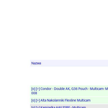
Nazwa
[o]
[>]
Condor - Double AK, G36 Pouch - Multicam- 
008
[o]
[>]
Alta Nakolanniki Flexline Multicam
[o]
[>]
Kamizelka AAV FSBE - Multicam